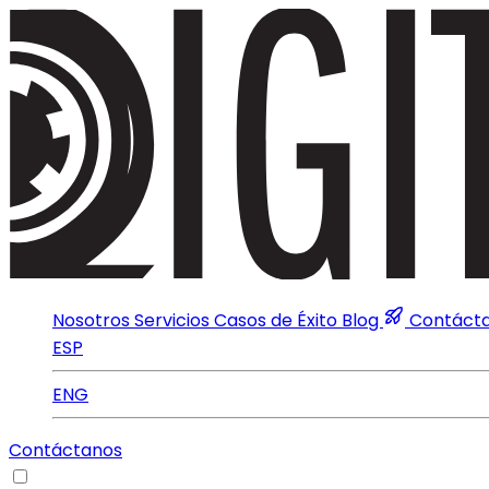
Nosotros
Servicios
Casos de Éxito
Blog
Contáct
ESP
ENG
Contáctanos